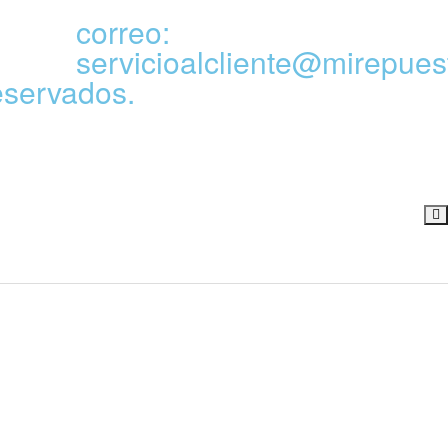
correo:
servicioalcliente@mirepues
eservados.