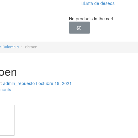
Lista de deseos
No products in the cart.
$
0
en Colombia
citroen
roen
y:
admin_repuesto
octubre 19, 2021
ments