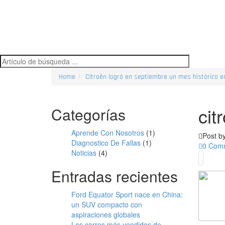
Home
Citroën logró en septiembre un mes histórico 
cit
Categorías
Aprende Con Nosotros
(1)
Post b
Diagnostico De Fallas
(1)
0 Com
Noticias
(4)
Entradas recientes
Ford Equator Sport nace en China:
un SUV compacto con
aspiraciones globales
Los carros más vendidos de