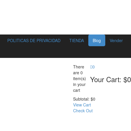
POLITICAS DE PRIVACIDAD
TIENDA
Blog
Vender
There
0
are
0
Your Cart:
$
0
item(s)
in your
cart
Subtotal:
$
0
View Cart
Check Out